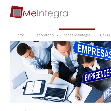
Home
Laboratório
Ações MeIntegra
Link.E