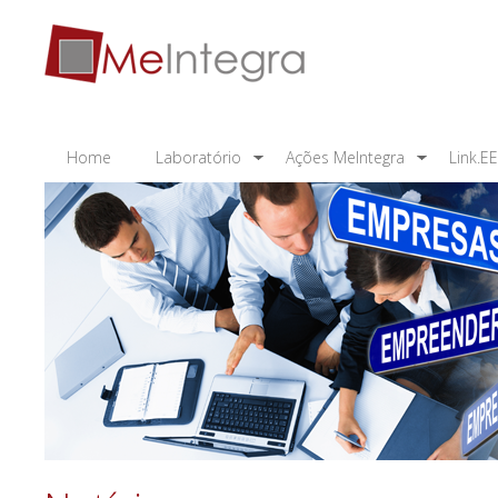
Home
Laboratório
Ações MeIntegra
Link.E