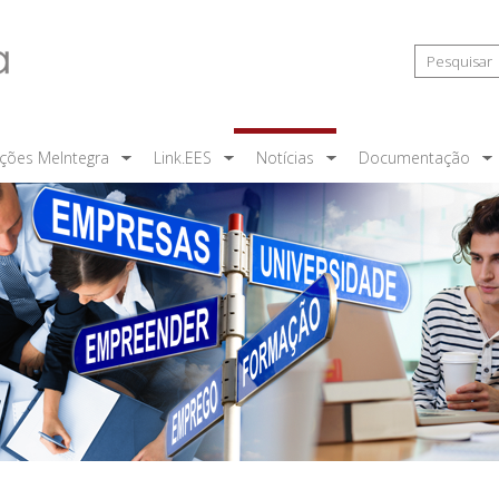
ções MeIntegra
Link.EES
Notícias
Documentação