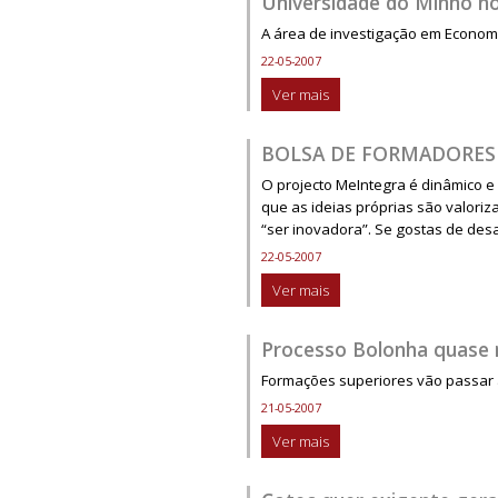
Universidade do Minho no
A área de investigação em Economi
22-05-2007
Ver mais
BOLSA DE FORMADORES
O projecto MeIntegra é dinâmico e
que as ideias próprias são valoriz
“ser inovadora”. Se gostas de des
22-05-2007
Ver mais
Processo Bolonha quase n
Formações superiores vão passar 
21-05-2007
Ver mais