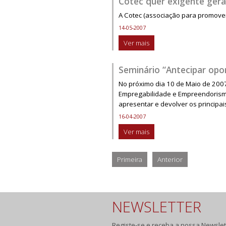
Cotec quer exigente ger
A Cotec (associação para promove
14-05-2007
Ver mais
Seminário “Antecipar opo
No próximo dia 10 de Maio de 2007
Empregabilidade e Empreendorismo”
apresentar e devolver os principa
16-04-2007
Ver mais
Primeira
Anterior
NEWSLETTER
Registe-se e receba a nossa Newslet