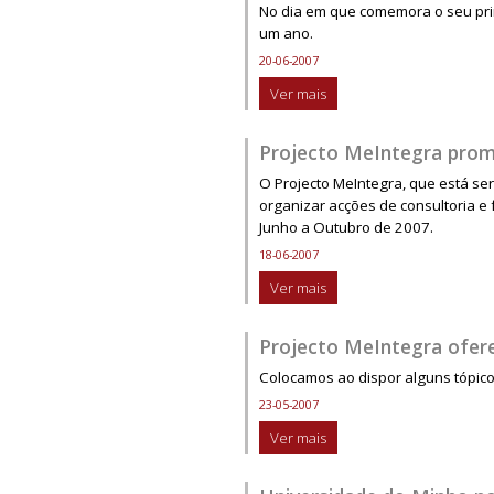
No dia em que comemora o seu prim
um ano.
20-06-2007
Ver mais
Projecto MeIntegra prom
O Projecto MeIntegra, que está ser
organizar acções de consultoria e
Junho a Outubro de 2007.
18-06-2007
Ver mais
Projecto MeIntegra ofer
Colocamos ao dispor alguns tópico
23-05-2007
Ver mais