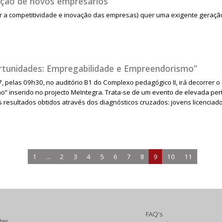
ação de novos empresários
r a competitividade e inovação das empresas) quer uma exigente geraçã
rtunidades: Empregabilidade e Empreendorismo”
, pelas 09h30, no auditório B1 do Complexo pedagógico II, irá decorrer o
 inserido no projecto MeIntegra. Trata-se de um evento de elevada pertin
is resultados obtidos através dos diagnósticos cruzados: jovens licenci
1
...
2
3
4
5
6
7
8
9
10
11
FAQ's
ter